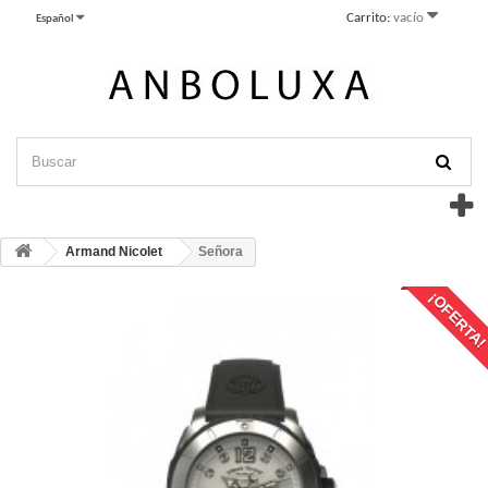
Carrito:
vacío
Español
Armand Nicolet
Señora
¡OFERTA